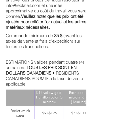
info@replateit.com
et une idée
approximative du coût du travail vous sera
donnée.
Veuillez noter que les prix ont été
ajustés pour refléter l'or actuel et les autres
matériaux nécessaires.
Commande minimum de
35 $
(avant les
taxes de vente et frais d'expedition) sur
toutes les transactions.
ESTIMATIONS valides pendant quatre (4)
semaines.
TOUS LES PRIX SONT EN
DOLLARS CANADIENS
• RESIDENTS
CANADIENS SOUMIS a la taxe de vente
applicable
K14 yellow gold,
Each add. 5
Hamilton color (5
microns K14
microns)
(Hamilton)
Pocket watch
$95-$125
$75-$100
cases
Watch crown only
$15-$20
$15