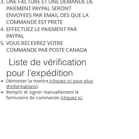
UNE FACTURE ET UNE DEMANDE DE
PAIEMENT PAYPAL SERONT
ENVOYEES PAR EMAIL DES QUE LA
COMMANDE EST PRETE
EFFECTUEZ LE PAIEMENT PAR
PAYPAL
​VOUS RECEVREZ VOTRE
COMMANDE PAR POSTE CANADA
Liste de vérification
pour l’expédition
Démonter la montre
(cliquez ici pour plus
d’informations)
.
Remplir et signer manuellement le
formulaire de commande
(cliquez ici
pour le formulaire)
.
Emballer correctement les pièces afin
d’éviter tout dommage et déclarer le
contenu comme « RÉPARATION &
RETOUR » lors du remplissage de
l’étiquette d’expédition.
Si possible, veuillez vous assurer que le